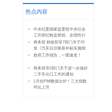
热点内容
中央纪委国家监委驻中央社会
工作部纪检监察组、全国性行
业协会商会党委举办全国性行
商务部 财政部等7部门关于印
业协会商会党纪学习教育专题
发《汽车以旧换新补贴实施细
辅导报告会
则》的通知
政府工作报告，一图速览！
商务部等5部门关于进一步做好
二手车出口工作的通知
1月份PMI数据出炉！三大指数
环比上升