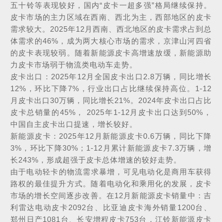
五十铃等表现较好，国内“皮卡一超多强”格局继续保持。
皮卡市场的主力区域在西南、西北为主，西部地区的皮卡
需求较大。2025年12月西南、西北地区的皮卡需求占到总
体需求的46%，成为两大核心市场的需求，京津山河四省
的皮卡表现较弱。随着新能源皮卡高增速放缓，新能源助
力皮卡市场弱于物流类电动车走势。
皮卡出口：2025年12月全国皮卡出口2.8万辆，同比增长
12%，环比下降7%，行业出口占比继续保持高位。1-12
月皮卡出口30万辆，同比增长21%。2024年皮卡出口占比
皮卡总销量的45%， 2025年1-12月皮卡出口达到50%，
中国自主皮卡出口提速，增长较好。
新能源皮卡：2025年12月新能源皮卡0.6万辆，同比下降
3%，环比下降30%；1-12月累计新能源皮卡7.3万辆，增
长243%，形成超强于皮卡总体增速的较好走势。
由于
电动轻卡
的物流需求暴增，可见电动化是商用车获得
路权的最佳提升方式。随着电动化和乘用化的发展，皮卡
市场的增长空间逐步改善。在12月新能源皮卡销量中：吉
利雷达电动皮卡2092台、比亚迪皮卡海外销量1200台、
郑州日产1081台、长安增程皮卡753台，江铃新能源皮卡