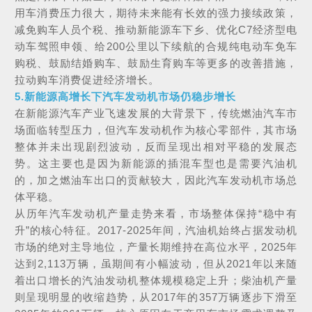
用车消费压力很大，期待未来能有长效的强力接续政策，
减免购车人员个税、推动新能源车下乡、优化C7经济型电
动车驾照申领、给200公里以下续航的合规纯电动车免车
购税、鼓励结婚购车、鼓励生育购车等更多的改善措施，
拉动购车消费促进经济增长。
5.新能源高增长下汽车发动机市场仍稳步增长
在新能源汽车产业飞速发展的大背景下，传统燃油汽车市
场面临转型压力，但汽车发动机作为核心零部件，其市场
整体并未出现剧烈波动，反而呈现出相对平稳的发展态
势。这主要也是因为新能源的插混车型也是需要汽油机
的，加之燃油车出口的贡献较大，因此汽车发动机市场总
体平稳。
从历年汽车发动机产量走势来看，市场整体保持“稳中有
升”的核心特征。2017-2025年间，汽油机始终占据发动机
市场的绝对主导地位，产量长期维持在高位水平，2025年
达到2,113万辆，虽期间有小幅波动，但从2021年以来随
着出口增长的汽油发动机整体规模稳定上升；柴油机产量
则呈现明显的收缩趋势，从2017年的357万辆逐步下滑至