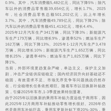
0.9%。其中，汽车消费额5,482亿元，同比下降5%；除汽
车以外的消费品零售额39,654亿元，增长1.7%。2025
年，社会消费品零售总额501,202亿元，比上年增长
3.7%。其中，汽车消费额49,789亿元，同比下降2%；除
汽车以外的消费品零售额451,413亿元，增长4.4%。
2025年12月汽车生产341万辆，同比下降3%；新能源汽
车生产179万辆，同比增长9%，渗透率52%；燃油车生产
162万辆，同比下降13%。2025年1-12月汽车生产3,478
万辆，同比增长10%；新能源汽车生产1,652万辆，同比
增长25%，渗透率48%；燃油车生产1,825万辆，同比下
降1%。
当前，外部环境更趋复杂严峻，单边主义、保护主义加
剧，冲击产业链供应链稳定；国内经济回升向好基础还不
稳固，有效需求不足、市场无序竞争等问题挑战仍然存
在，行业稳增长任务依然艰巨。随着车市以旧换新补贴政
策，引爆2025年车市,1-3季度效果特别显著。
由于2025年以旧换新的乘用车补贴力度远低于商用车，因
此2025年12月商用车补贴推动零售增长很好。2026年仍
然是商用车补贴巨高，乘用车更新补贴下滑20%-30%，乘